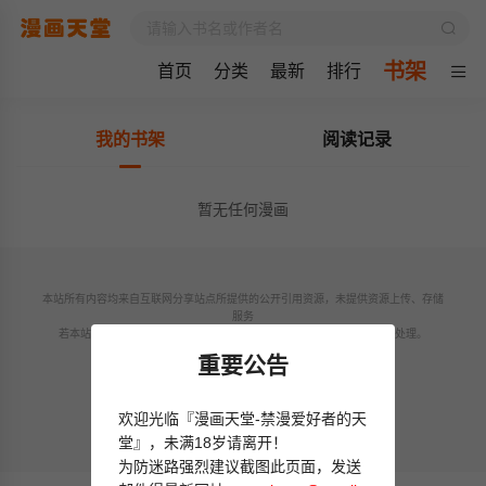
书架
首页
分类
最新
排行
我的书架
阅读记录
暂无任何漫画
本站所有内容均来自互联网分享站点所提供的公开引用资源，未提供资源上传、存储
服务
若本站收录内容侵犯了您的权益，请附说明联系邮箱，本站将第一时间处理。
联系邮箱：
重要公告
欢迎光临『漫画天堂-禁漫爱好者的天
© 2024 mhtt.xyz All rights reservd.
堂』，未满18岁请离开！
为防迷路强烈建议截图此页面，发送