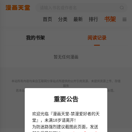
书架
首页
分类
最新
排行
我的书架
阅读记录
暂无任何漫画
本站所有内容均来自互联网分享站点所提供的公开引用资源，未提供资源上传、存储
服务
若本站收录内容侵犯了您的权益，请附说明联系邮箱，本站将第一时间处理。
联系邮箱：
重要公告
欢迎光临『漫画天堂-禁漫爱好者的天
© 2024 mhtt.xyz All rights reservd.
堂』，未满18岁请离开！
为防迷路强烈建议截图此页面，发送